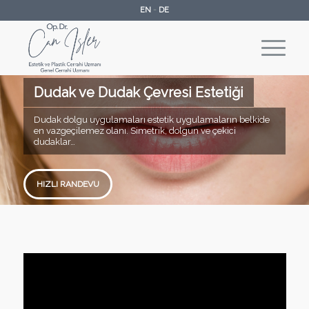
EN
-
DE
Dudak ve Dudak Çevresi Estetiği
Dudak dolgu uygulamaları estetik uygulamaların belkide
en vazgeçilemez olanı. Simetrik, dolgun ve çekici
dudaklar…
HIZLI RANDEVU