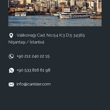
Valikonağı Cad. No:54 K:3 D:5 34365
Nişantaşı / İstanbul
+90 212 240 22 15
+90 533 816 61 98
info@canisler.com