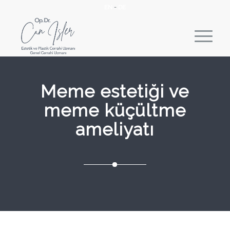
EN
-
DE
Meme estetiği ve
meme küçültme
ameliyatı