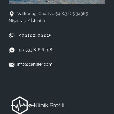
Valikonağı Cad. No:54 K:3 D:5 34365
Nişantaşı / İstanbul
+90 212 240 22 15
+90 533 816 61 98
info@canisler.com