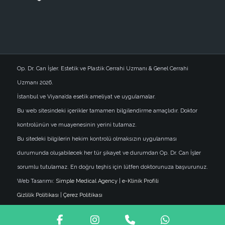
Op. Dr. Can İşler. Estetik ve Plastik Cerrahi Uzmanı & Genel Cerrahi
Uzmanı 2026.
İstanbul ve Viyana’da esetik ameliyat ve uygulamalar.
Bu web sitesindeki içerikler tamamen bilgilendirme amaçlıdır. Doktor
kontrolünün ve muayenesinin yerini tutamaz.
Bu sitedeki bilgilerin hekim kontrolü olmaksızın uygulanması
durumunda oluşabilecek her tür şikayet ve durumdan Op. Dr. Can İşler
sorumlu tutulamaz. En doğru teşhis için lütfen doktorunuza başvurunuz.
Web Tasarımı:
Simple Medical Agency
|
e-Klinik Profili
Gizlilik Politikası
|
Çerez Politikası
Facebook
Instagram
Phone
WhatsApp