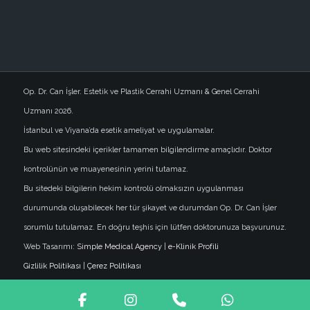
Op. Dr. Can İşler. Estetik ve Plastik Cerrahi Uzmanı & Genel Cerrahi
Uzmanı 2026.
İstanbul ve Viyana’da esetik ameliyat ve uygulamalar.
Bu web sitesindeki içerikler tamamen bilgilendirme amaçlıdır. Doktor
kontrolünün ve muayenesinin yerini tutamaz.
Bu sitedeki bilgilerin hekim kontrolü olmaksızın uygulanması
durumunda oluşabilecek her tür şikayet ve durumdan Op. Dr. Can İşler
sorumlu tutulamaz. En doğru teşhis için lütfen doktorunuza başvurunuz.
Web Tasarımı:
Simple Medical Agency
|
e-Klinik Profili
Gizlilik Politikası
|
Çerez Politikası
Facebook
Instagram
Phone
WhatsApp