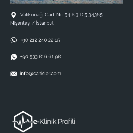
Valikonağı Cad. No:54 K:3 D:5 34365
Nişantaşı / İstanbul
+90 212 240 22 15
+90 533 816 61 98
info@canisler.com