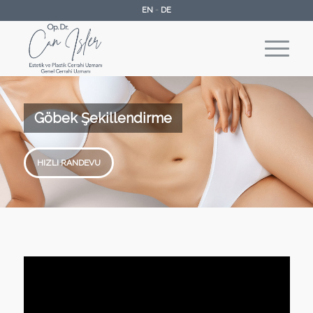
EN
-
DE
Göbek Şekillendirme
HIZLI RANDEVU