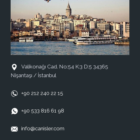
Valikonağı Cad. No:54 K:3 D:5 34365
Nişantaşı / İstanbul
+90 212 240 22 15
+90 533 816 61 98
info@canisler.com