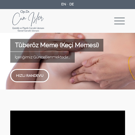
EN
-
DE
Tüberöz Meme (Keçi Memesi)
İçeriğimiz Güncellenmektedir…
HIZLI RANDEVU