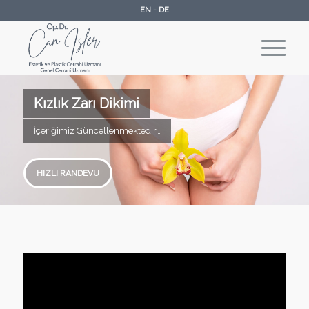
EN
-
DE
Kızlık Zarı Dikimi
İçeriğimiz Güncellenmektedir…
HIZLI RANDEVU