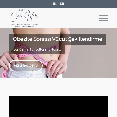
EN
-
DE
Obezite Sonrası Vücut Şekillendirme
İçeriğimiz Güncellenmektedir…
HIZLI RANDEVU