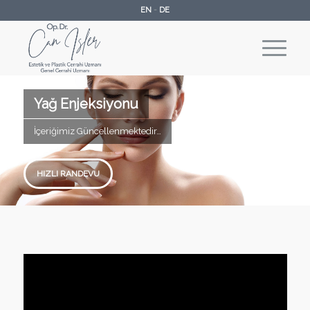
EN
-
DE
Yağ Enjeksiyonu
İçeriğimiz Güncellenmektedir…
HIZLI RANDEVU