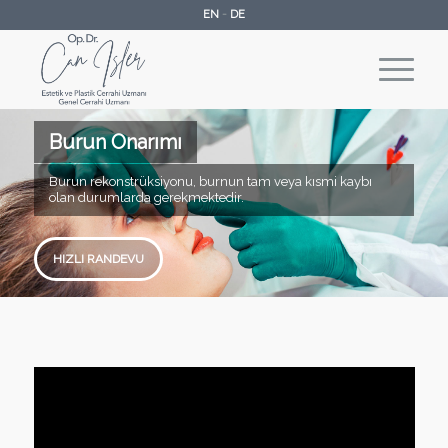
EN
-
DE
Burun Onarımı
Burun rekonstrüksiyonu, burnun tam veya kısmi kaybı
olan durumlarda gerekmektedir.
HIZLI RANDEVU