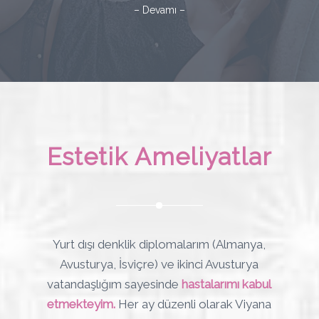
– Devamı –
Estetik Ameliyatlar
Yurt dışı denklik diplomalarım (Almanya,
Avusturya, İsviçre) ve ikinci Avusturya
vatandaşlığım sayesinde
hastalarımı kabul
etmekteyim.
Her ay düzenli olarak Viyana