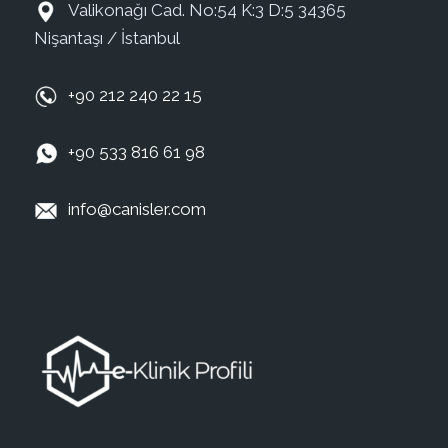
Valikonağı Cad. No:54 K:3 D:5 34365
Nişantaşı / İstanbul
+90 212 240 22 15
+90 533 816 61 98
info@canisler.com