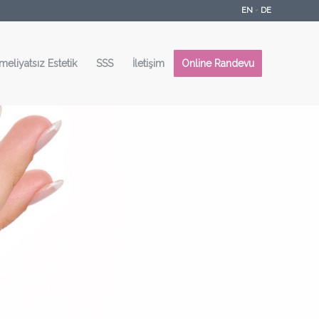
EN
-
DE
meliyatsız Estetik
SSS
İletişim
Online Randevu